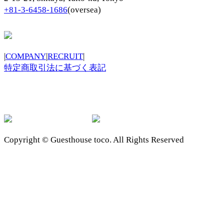
+81-3-6458-1686
(oversea)
|
COMPANY
|
RECRUIT
|
特定商取引法に基づく表記
Copyright © Guesthouse toco. All Rights Reserved