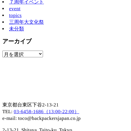
７周年イベント
event
topics
三周年大文化祭
未分類
アーカイブ
東京都台東区下谷2-13-21
TEL:
03-6458-1686（13:00-22:00）
e-mail:
toco@backpackersjapan.co.jp
2-13-21, Shitaya, Taito-ku, Tokyo