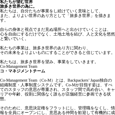
私たちが望む世界
旅多き世界の為に。
私たちは、自分たちが事業をし続けていく意味として、
また、よりよい世界のあり方として「旅多き世界」を描きま
す。
自らの身体と視点でまだ見ぬ場所へと出かけていくことは、
心を自由にするだけでなく、土地土地を結び、人と文化を悠然
と繋いでいく。
私たちの事業は、旅多き世界のあり方に関わり、
その未来をよりよいものにすることができると信じています。
私たちは、旅多き世界を望み、事業をしていきます。
Co-Management Team
コ・マネジメントチーム
Co-Management Team（Co-M）とは、Backpackers’ Japan独自の
組織制度・人事制度システムです。Co-Mが目指す姿は、すべ
てのスタッフの意思が尊重され、スタッフ間で高め合い、キャ
リアや年齢、役割に関係なく誰もが店舗経営に参画できる状
態。
そのために、意思決定権をフラットにし、管理職をなくし、情
報を全員にオープンにし、意思ある仲間を歓迎して有機的に成