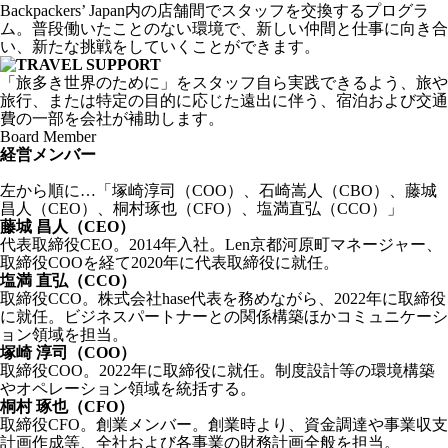
Backpackers’ Japan内の店舗間でスタッフを交換するプログラ
ム。普段働いたことのない環境で、新しい仲間と仕事に向き合
い、新たな挑戦をしていくことができます。
「旅多き世界のために」をスタッフ自ら実践できるよう、旅や
旅行、または特定の目的に応じた遠出に伴う、宿泊および交通
費の一部を会社が補助します。
Board Member
経営メンバー
左から順に…「塚崎淳司（COO）、石崎嵩人（CBO）、藤城
昌人（CEO）、桐村琢也（CFO）、塩満直弘（CCO）」
藤城 昌人（CEO）
代表取締役CEO。2014年入社。Len京都河原町マネージャー、
取締役COOを経て2020年に代表取締役に就任。
塩満 直弘（CCO）
取締役CCO。株式会社hase代表を務めながら、2022年に取締役
に就任。ビジネスパートナーとの関係構築ほかコミュニケーシ
ョン領域を担当。
塚崎 淳司（COO）
取締役COO。2022年に取締役に就任。制度設計等の環境構築
やオペレーション領域を統括する。
桐村 琢也（CFO）
取締役CFO。創業メンバー。創業時より、資金調達や事業収支
計画作成等、全社および各事業の財務計画全般を担当。