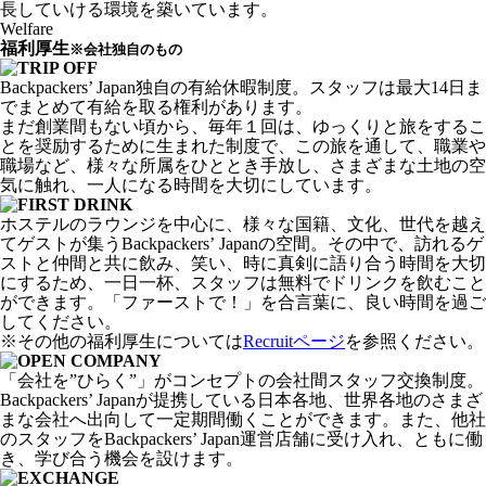
長していける環境を築いています。
Welfare
福利厚生
※会社独自のもの
Backpackers’ Japan独自の有給休暇制度。スタッフは最大14日ま
でまとめて有給を取る権利があります。
まだ創業間もない頃から、毎年１回は、ゆっくりと旅をするこ
とを奨励するために生まれた制度で、この旅を通して、職業や
職場など、様々な所属をひととき手放し、さまざまな土地の空
気に触れ、一人になる時間を大切にしています。
ホステルのラウンジを中心に、様々な国籍、文化、世代を越え
てゲストが集うBackpackersʼ Japanの空間。その中で、訪れるゲ
ストと仲間と共に飲み、笑い、時に真剣に語り合う時間を大切
にするため、一日一杯、スタッフは無料でドリンクを飲むこと
ができます。「ファーストで！」を合言葉に、良い時間を過ご
してください。
※その他の福利厚生については
Recruitページ
を参照ください。
「会社を”ひらく”」がコンセプトの会社間スタッフ交換制度。
Backpackers’ Japanが提携している日本各地、世界各地のさまざ
まな会社へ出向して一定期間働くことができます。また、他社
のスタッフをBackpackers’ Japan運営店舗に受け入れ、ともに働
き、学び合う機会を設けます。