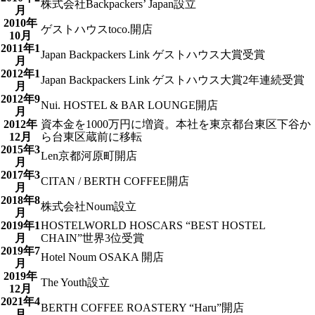
株式会社Backpackers’ Japan設立
月
2010年
ゲストハウスtoco.開店
10月
2011年1
Japan Backpackers Link ゲストハウス大賞受賞
月
2012年1
Japan Backpackers Link ゲストハウス大賞2年連続受賞
月
2012年9
Nui. HOSTEL & BAR LOUNGE開店
月
2012年
資本金を1000万円に増資。本社を東京都台東区下谷か
12月
ら台東区蔵前に移転
2015年3
Len京都河原町開店
月
2017年3
CITAN / BERTH COFFEE開店
月
2018年8
株式会社Noum設立
月
2019年1
HOSTELWORLD HOSCARS “BEST HOSTEL
月
CHAIN”世界3位受賞
2019年7
Hotel Noum OSAKA 開店
月
2019年
The Youth設立
12月
2021年4
BERTH COFFEE ROASTERY “Haru”開店
月