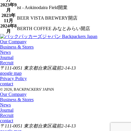
2023年9
ist - Aokinodaira Field開業
月
2023年
BEER VISTA BREWERY開店
11月
2024年8
BERTH COFFEE みなとみらい開店
月
Our Company
Business & Stores
News
Journal
Recruit
〒111-0051 東京都台東区蔵前2-14-13
google map
Privacy Policy
contact
© 2026, BACKPACKERS’ JAPAN
Our Company
Business & Stores
News
Journal
Recruit
contact
〒111-0051 東京都台東区蔵前2-14-13