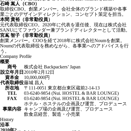
石崎 嵩人（CBO）
取締役CBO。創業メンバー。会社全体のブランド構築や各事
業ごとのデザインディレクション、コンセプト策定を担当。
本間 貴裕（非常勤役員）
元代表取締役CEO。2020年に代表を退任後、現在は株式会社
SANUにてファウンダー兼ブランドディレクターとして活動。
宮嶌 智子（非常勤役員）
創業メンバー。COOを経て2018年に株式会社Noumを創業。
Noumの代表取締役を務めながら、各事業へのアドバイスを行
う。
Company Profile
概要
商号
株式会社 Backpackers’ Japan
設立年月日
2010年2月12日
資本金
10,000,000円
代表取締役
藤城 昌人
所在地
〒111-0051 東京都台東区蔵前2-14-13
TEL
03-6240-9854 (Nui. HOSTEL & BAR LOUNGE)
FAX
03-6240-9854 (Nui. HOSTEL & BAR LOUNGE)
ホテル・ホステルの企画及び運営、プロデュース
事業内容
キャンプ場の企画及び運営、プロデュース
飲食店経営、製造・小売業
History
沿革
2010年2