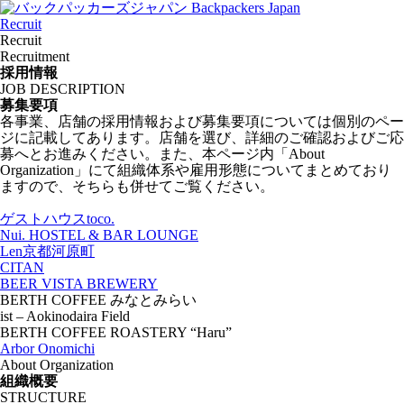
Recruit
Recruit
Recruitment
採用情報
JOB DESCRIPTION
募集要項
各事業、店舗の採用情報および募集要項については個別のペー
ジに記載してあります。店舗を選び、詳細のご確認およびご応
募へとお進みください。また、本ページ内「About
Organization」にて組織体系や雇用形態についてまとめており
ますので、そちらも併せてご覧ください。
ゲストハウスtoco.
Nui. HOSTEL & BAR LOUNGE
Len京都河原町
CITAN
BEER VISTA BREWERY
BERTH COFFEE みなとみらい
ist – Aokinodaira Field
BERTH COFFEE ROASTERY “Haru”
Arbor Onomichi
About Organization
組織概要
STRUCTURE