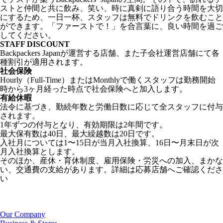
ストと仲間と共に飲み、笑い、時に真剣に語り合う時間を⼤切
にするため、⼀⽇⼀杯、スタッフは無料でドリンクを飲むこと
ができます。「ファーストで！」を合⾔葉に、良い時間を過ご
してください。
STAFF DISCOUNT
Backpackers Japanが運営する店舗、また子会社運営店舗にて各
種割引が適用されます。
社会保険
Hourly（Full-Time）またはMonthlyで働くスタッフは勤務開始
時から3ヶ月経った時点で社会保険へと加入します。
有給休暇
法令に基づき、勤続年数と労働日数に応じて全スタッフに付与
されます。
1年ずつの付与となり、有効期限は2年間です。
最大保有数は40日、最大繰越数は20日です。
入社月については1〜15日が当月入社換算、16日〜月末日が次
月入社換算とします。
そのほか、産休・育休制度、雇用保険・労災への加入、まかな
い、交通費の支給があります。詳細は応募店舗へご確認くださ
い
Our Company