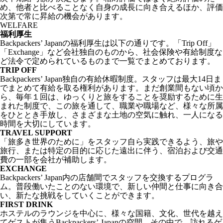
め、他者と比べることなく自身の成長に向き合えるほか、評価
次第で常に昇給の機会があります。
WELFARE
福利厚生
Backpackers’ Japanの福利厚生は以下の通りです。「Trip Off」
「Exchange」など会社独自のものから、社会保険や有給制度な
ど法令で定められているものまで一覧でまとめております。
TRIP OFF
Backpackers’ Japan独自の有給休暇制度。スタッフは最大14日ま
でまとめて有給を取る権利があります。まだ創業間もない頃か
ら、毎年１回は、ゆっくりと旅をすることを奨励するために生
まれた制度で、この旅を通して、職業や職場など、様々な所属
をひととき手放し、さまざまな土地の空気に触れ、一人になる
時間を大切にしています。
TRAVEL SUPPORT
「旅多き世界のために」をスタッフ自ら実践できるよう、旅や
旅行、または特定の目的に応じた遠出に伴う、宿泊および交通
費の一部を会社が補助します。
EXCHANGE
Backpackers’ Japan内の店舗間でスタッフを交換するプログラ
ム。普段働いたことのない環境で、新しい仲間と仕事に向き合
い、新たな挑戦をしていくことができます。
FIRST DRINK
ホステルのラウンジを中心に、様々な国籍、⽂化、世代を越え
てゲストが集うBackpackersʼ Japanの空間。その中で、訪れるゲ