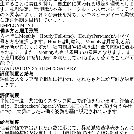
生することに責任を持ち、自主的に関われる環境を理想としま
す。意思決定、管理職の不在、トータル・レスポンシビリティ
の３要素により、各々が責任を持ち、かつスピーディーで柔軟
な運営体制を目指しています。
EMPLOYMENT
働き方と雇用形態
入社時にMonthly、Hourly(Full-time)、Hourly(Part-time)の中から
働き方を選択します。Hourlyは時給制、Monthlyは月給制と給
与形態が異なりますが、社内制度や福利厚生は全て同様に適応
されます。また、Monthlyも有期雇用での雇用となります。ま
た雇用形態は申請し条件を満たしていれば切り替えることが可
能です。
EVALUATION SYSTEM & SALARY
評価制度と給与
評価はスタッフ間で相互に行われ、それをもとに給与額が決定
します。
評価制度
半期に一度、共に働くスタッフ同士で評価を行います。評価項
目は、Backpackers’ JapanのVison”意志ある仲間と広げ合う会社
に”や、大切にしたい働く姿勢を基に設定されています。
給与制度
他者評価で算出された点数に応じて、昇給減給基準表をもとに
次半期給与額が決定します。相対評価ではなく絶対評価のた