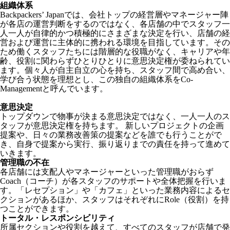
組織体系
Backpackers’ Japanでは、会社トップの経営層やマネージャー陣
が各店の運営判断をするのではなく、各店舗の中でスタッフ一
人一人が自律的かつ積極的にさまざまな決定を行い、店舗の経
営および運営に主体的に携われる環境を目指しています。その
ため働くスタッフたちには階層的な役職がなく、キャリアや年
齢、役割に関わらずひとりひとりに意思決定権が委ねられてい
ます。個々人が自主自立の心を持ち、スタッフ間で高め合い、
学び合う状態を理想とし、この独自の組織体系をCo-
Managementと呼んでいます。
意思決定
トップダウンで物事が決まる意思決定ではなく、一人一人のス
タッフが意思決定権を持ちます。 新しいプロジェクトの企画
提案や、日々の業務改善策の提案などを誰でも行うことがで
き、自身で提案から実行、振り返りまでの責任を持って進めて
いきます。
管理職の不在
各店舗には支配人やマネージャーといった管理職がおらず
Coach（コーチ）が各スタッフのサポートや全体把握を行いま
す。「レセプション」や「カフェ」といった業務内容によるセ
クションがあるほか、スタッフはそれぞれにRole（役割）を持
つことができます。
トータル・レスポンシビリティ
所属セクションや役割を越えて、すべてのスタッフが店舗で発