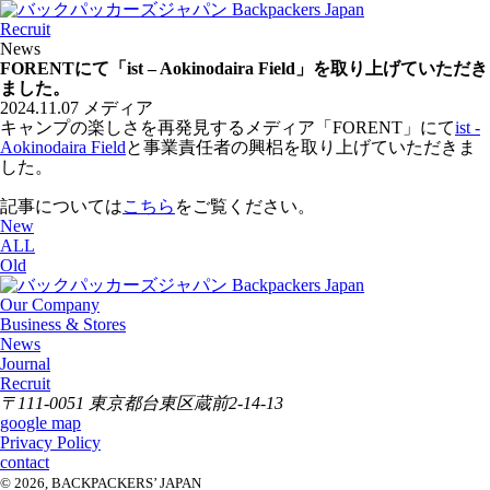
Recruit
News
FORENTにて「ist – Aokinodaira Field」を取り上げていただき
ました。
2024.11.07
メディア
キャンプの楽しさを再発見するメディア「FORENT」にて
ist -
Aokinodaira Field
と事業責任者の興梠を取り上げていただきま
した。
記事については
こちら
をご覧ください。
New
ALL
Old
Our Company
Business & Stores
News
Journal
Recruit
〒111-0051 東京都台東区蔵前2-14-13
google map
Privacy Policy
contact
© 2026, BACKPACKERS’ JAPAN