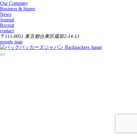
Our Company
Business & Stores
News
Journal
Recruit
contact
〒111-0051 東京都台東区蔵前2-14-13
google map