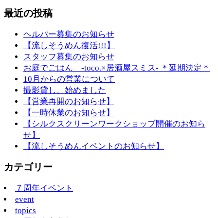
最近の投稿
ヘルパー募集のお知らせ
【流しそうめん復活!!!】
スタッフ募集のお知らせ
お庭でごはん -toco.×居酒屋スミス- ＊延期決定＊
10月からの営業について
撮影貸し、始めました
【営業再開のお知らせ】
【一時休業のお知らせ】
【シルクスクリーンワークショップ開催のお知ら
せ】
【流しそうめんイベントのお知らせ】
カテゴリー
７周年イベント
event
topics