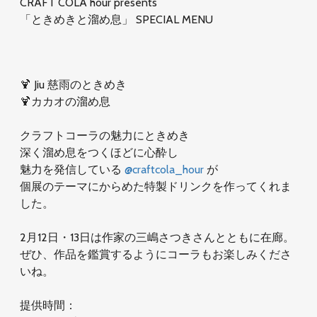
CRAFT COLA hour presents
「ときめきと溜め息」 SPECIAL MENU
🍹 Jiu 慈雨のときめき
🍹カカオの溜め息
クラフトコーラの魅力にときめき
深く溜め息をつくほどに心酔し
魅力を発信している
@craftcola_hour
が
個展のテーマにからめた特製ドリンクを作ってくれま
した。
2月12日・13日は作家の三嶋さつきさんとともに在廊。
ぜひ、作品を鑑賞するようにコーラもお楽しみくださ
いね。
提供時間：