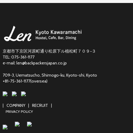
京都市下京区河原町通り松原下ル植松町７０９−３
TEL: 075-361-1177
e-mail: len@backpackersjapan.co.jp
709-3, Uematsucho, Shimogo-ku, Kyoto-shi, Kyoto
+81-75-361-1177(oversea)
|
COMPANY
|
RECRUIT
|
PRIVACY POLICY