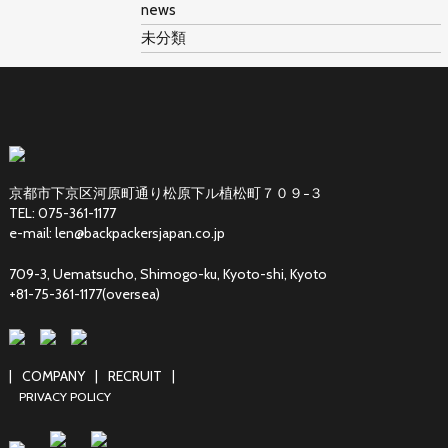
news
未分類
京都市下京区河原町通り松原下ル植松町７０９−３
TEL: 075-361-1177
e-mail: len@backpackersjapan.co.jp
709-3, Uematsucho, Shimogo-ku, Kyoto-shi, Kyoto
+81-75-361-1177(oversea)
|
COMPANY
|
RECRUIT
|
PRIVACY POLICY