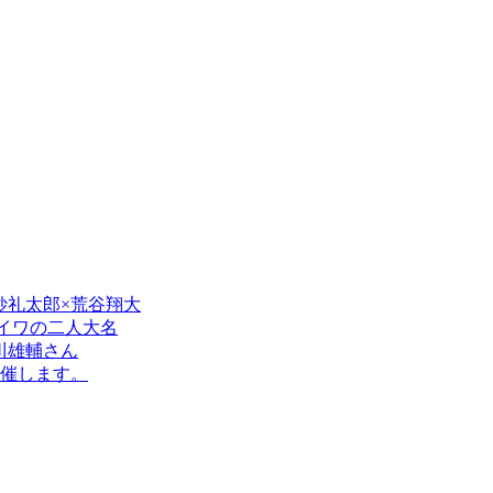
cial 奇妙礼太郎×荒谷翔大
ックヘイワの二人大名
川雄輔さん
催します。