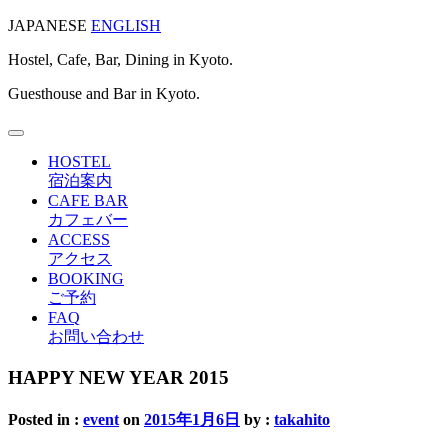
JAPANESE
ENGLISH
Hostel, Cafe, Bar, Dining in Kyoto.
Guesthouse and Bar in Kyoto.
Toggle
navigation
HOSTEL
宿泊案内
CAFE BAR
カフェバー
ACCESS
アクセス
BOOKING
ご予約
FAQ
お問い合わせ
HAPPY NEW YEAR 2015
Posted in :
event
on
2015年1月6日
by :
takahito