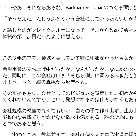
「いやあ、それならあるな。Backpackers’ Japanの
「そうだよね。んじゃあどういう会社にしていったらいいか
と話したのがブレイクスルーになって、そこから改めて会社
体制の第一歩目だったように思える。
この３年の中で、藤城と話していて特に印象深かった言葉が
新規事業の立ち上げ中だったか、なんだったか、なにかのタ
た。同時に、この会社はいま「そちら側」に変わるべきだと
げよう」へと。縦の直線から扇型へと。
その前提もあり、会社としてのビジョンを設定した。初めか
てくれないんですか」という発想になるのは仕方がなくもあ
会社規模の視座でなくてもいい。自らの手で作り出す、生み
能動的な実践でしか癒せない欲求不満がある。誰の所為にも
とつであると思う。
……実のところ、数年前までは会社は個々人の自己実現の場