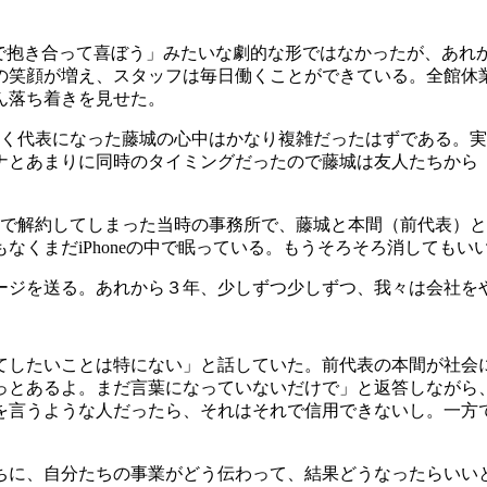
なで抱き合って喜ぼう」みたいな劇的な形ではなかったが、あれ
笑顔が増え、スタッフは毎日働くことができている。全館休業
ん落ち着きを見せた。
く代表になった藤城の心中はかなり複雑だったはずである。実際
コロナとあまりに同時のタイミングだったので藤城は友人たちか
理由で解約してしまった当時の事務所で、藤城と本間（前代表）
なくまだiPhoneの中で眠っている。もうそろそろ消してもい
ージを送る。あれから３年、少しずつ少しずつ、我々は会社を
てしたいことは特にない」と話していた。前代表の本間が社会
っとあるよ。まだ言葉になっていないだけで」と返答しながら
を言うような人だったら、それはそれで信用できないし。一方
ちに、自分たちの事業がどう伝わって、結果どうなったらいい