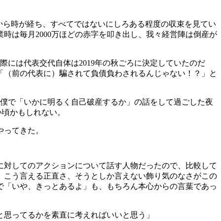
から時が経ち、すべてではないにしろある程度の収束を見てい
時は毎月2000万ほどの赤字を叩き出し、我々経営陣は倒産が
には代表交代自体は2019年の秋ごろに決定していたのだ
ら「（前の代表に）騙されて負債負わされるんじゃない！？」と
と僕で「いかに明るく自己破産するか」の話をして過ごした夜
い頃かもしれない。
やってきた。
に対してのアクションについて話す人物だったので、比較して
、こう言える正直さ、そうとしか言えない飾り気のなさがこの
で「いや、きっとあるよ」も、もちろん本心からの言葉であっ
と思ってるかを素直に考えればいいと思う」