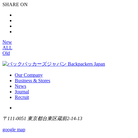
SHARE ON
New
ALL
Old
Our Company
Business & Stores
News
Journal
Recruit
〒111-0051 東京都台東区蔵前2-14-13
google map