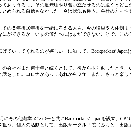
ってありうるし、その度無理やり奮い立たせるのは違うとどこ
まとめられる自信もなかった。今は状況も違う。会社の方向性
しての５年後10年後を一緒に考える人も、今の役員５人体制よ
なにができるか。いまの僕たちにはまだできないことで、この
いってくれるのが嬉しい」に沿って、Backpackers’ Ja
この会社がまだ何十年と続くとして、後から振り返ったとき、
」と話をした。コロナがあってあれから３年。まだ、もっと楽し
。2010年2月にその他創業メンバーと共にBackpackers’ Jap
を担う。個人の活動として、出版サークル「麓（ふもと）出版