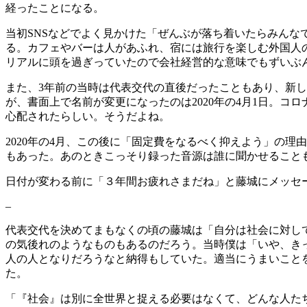
経ったことになる。
当初SNSなどでよく見かけた「ぜんぶが落ち着いたらみん
る。カフェやバーは人があふれ、宿には旅行を楽しむ外国人の
リアルに頭を過ぎっていたので会社経営的な意味でもずいぶ
また、3年前の当時は代表交代の直後だったこともあり、新し
が、書面上で名前が変更になったのは2020年の4月1日。
心配されたらしい。そうだよね。
2020年の4月、この後に「固定費をなるべく抑えよう」の
もあった。あのときこっそり録った音源は誰に聞かせることも
日付が変わる前に「３年間お疲れさまだね」と藤城にメッセ
–
代表交代を決めてまもなくの頃の藤城は「自分は社会に対し
の気後れのようなものもあるのだろう。当時僕は「いや、き
人の人となりだろうなと納得もしていた。適当にうまいこと
た。
「『社会』は別に全世界と捉える必要はなくて、どんな人た