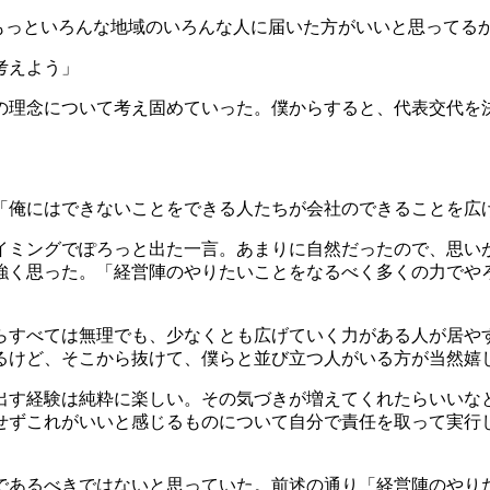
つくる宿はもっといろんな地域のいろんな人に届いた方がいいと思ってる
考えよう」
の理念について考え固めていった。僕からすると、代表交代を
「俺にはできないことをできる人たちが会社のできることを広
イミングでぽろっと出た一言。あまりに自然だったので、思い
強く思った。「経営陣のやりたいことをなるべく多くの力でや
らすべては無理でも、少なくとも広げていく力がある人が居や
るけど、そこから抜けて、僕らと並び立つ人がいる方が当然嬉
出す経験は純粋に楽しい。その気づきが増えてくれたらいいな
せずこれがいいと感じるものについて自分で責任を取って実行
であるべきではないと思っていた。前述の通り「経営陣のやり