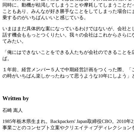
同時に、動機が枯渇してしまうことや摩耗してしまうことだ
こともあり、みんなが好き勝手なことをしてしまった場合に
乗するのがいちばんいいと感じている。
いまはまだ具体的な案になっているわけではないが、会社と
話す機会ももっとつくりたい。我々の会社はこれからさらに
てみたい。
「俺にはできないことをできる人たちが会社のできることを広げて
ば。
１年前、経営メンバー５人で中期経営計画をつくった際、「
の時がいちばん楽しかったねって思うような10年にしよう
Written by
石崎 嵩人
1985年栃木県生まれ。Backpackers' Japan取締役CBO
事業ごとのコンセプト立案やクリエイティブディレクション