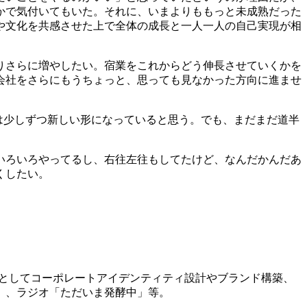
かで気付いてもいた。それに、いまよりももっと未成熟だった
や文化を共感させた上で全体の成長と一人一人の自己実現が相
りさらに増やしたい。宿業をこれからどう伸長させていくかを
会社をさらにもうちょっと、思っても見なかった方向に進ませ
panは少しずつ新しい形になっていると思う。でも、まだまだ道半
いろいろやってるし、右往左往もしてたけど、なんだかんだあ
くしたい。
anを設立。CBOとしてコーポレートアイデンティティ設計やブランド構築、
」、ラジオ「ただいま発酵中」等。