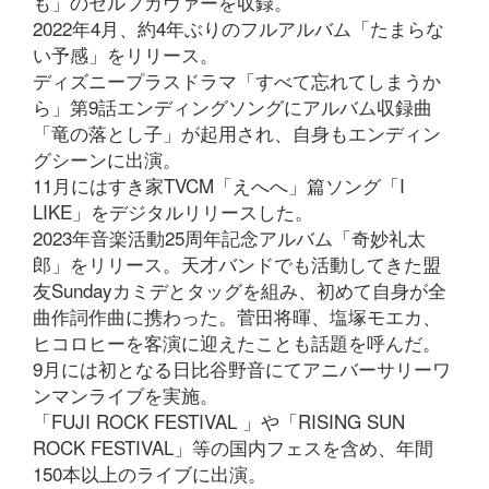
も」のセルフカヴァーを収録。
2022年4月、約4年ぶりのフルアルバム「たまらな
い予感」をリリース。
ディズニープラスドラマ「すべて忘れてしまうか
ら」第9話エンディングソングにアルバム収録曲
「竜の落とし子」が起用され、自身もエンディン
グシーンに出演。
11月にはすき家TVCM「えへへ」篇ソング「I
LIKE」をデジタルリリースした。
2023年音楽活動25周年記念アルバム「奇妙礼太
郎」をリリース。天才バンドでも活動してきた盟
友Sundayカミデとタッグを組み、初めて自身が全
曲作詞作曲に携わった。菅田将暉、塩塚モエカ、
ヒコロヒーを客演に迎えたことも話題を呼んだ。
9月には初となる日比谷野音にてアニバーサリーワ
ンマンライブを実施。
「FUJI ROCK FESTIVAL 」や「RISING SUN
ROCK FESTIVAL」等の国内フェスを含め、年間
150本以上のライブに出演。