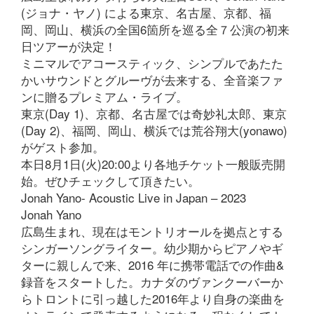
(ジョナ・ヤノ) による東京、名古屋、京都、福
岡、岡山、横浜の全国6箇所を巡る全７公演の初来
日ツアーが決定！
ミニマルでアコースティック、シンプルであたた
かいサウンドとグルーヴが去来する、全音楽ファ
ンに贈るプレミアム・ライブ。
東京(Day 1)、京都、名古屋では奇妙礼太郎、東京
(Day 2)、福岡、岡山、横浜では荒谷翔大(yonawo)
がゲスト参加。
本日8月1日(火)20:00より各地チケット一般販売開
始。ぜひチェックして頂きたい。
Jonah Yano- Acoustic Live in Japan – 2023
Jonah Yano
広島生まれ、現在はモントリオールを拠点とする
シンガーソングライター。幼少期からピアノやギ
ターに親しんで来、2016 年に携帯電話での作曲&
録音をスタートした。カナダのヴァンクーバーか
らトロントに引っ越した2016年より自身の楽曲を