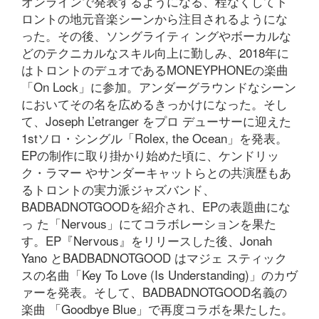
オンラインで発表するようになる、程なくしてト
ロントの地元音楽シーンから注目されるようにな
った。その後、ソングライティ ングやボーカルな
どのテクニカルなスキル向上に勤しみ、2018年に
はトロントのデュオであるMONEYPHONEの楽曲
「On Lock」に参加。アンダーグラウンドなシーン
においてその名を広めるきっかけになった。そし
て、Joseph L’etranger をプロ デューサーに迎えた
1stソロ・シングル「Rolex, the Ocean」を発表。
EPの制作に取り掛かり始めた頃に、ケンドリッ
ク・ラマー やサンダーキャットらとの共演歴もあ
るトロントの実力派ジャズバンド、
BADBADNOTGOODを紹介され、EPの表題曲にな
っ た「Nervous」にてコラボレーションを果た
す。EP『Nervous』をリリースした後、Jonah
Yano とBADBADNOTGOOD はマジェ スティック
スの名曲「Key To Love (Is Understanding)」のカヴ
ァーを発表。そして、BADBADNOTGOOD名義の
楽曲 「Goodbye Blue」で再度コラボを果たした。