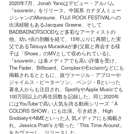
2020年7月、Jonah Yanoはデビュー・アルバム
『souvenir』をリリース。中国系 カナダ人ミュー
ジシャンのMonsune、FUJI ROCK FESTIVALへの
出演経験もあるJacques Greene、そして
BADBADNOTGOODなど多彩なアーティストの
他、幼い頃の別離を経て、15年ぶりに再開した実
父であるTatsuya Muraokaが参(父親と再会する様
子は「Shoes」のMVとして収められている)。
『souvenir』は各メディアでも高い評価を受け、
The Fader、Billboard、ComplexやExclaimなどにも
掲載されるとともに、故ヴァージル・アブローや
ジャイルス・ピーターソン、 ベンジ・Bといった
著名人からも注目され、SpotifyやApple Musicでも
100万回以上の再生回数を記録した。同じ2020年
にはYouTubeで高い人気を誇る動画シリーズ「A
COLORS SHOW」にも出演。引き続き、High
SnobietyやNMEといった人 気メディアにも掲載さ
れ、Jessica Pratt’s が歌った「This Time Around」
をカヴァーし、リリースした。