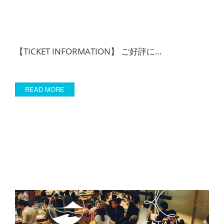
【TICKET INFORMATION】 ご好評に…
READ MORE