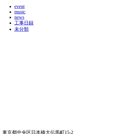
event
music
news
工事日録
未分類
東京都中央区日本橋大伝馬町15-2