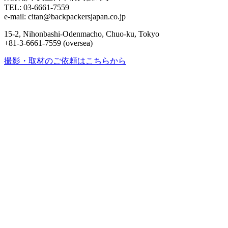
TEL: 03-6661-7559
e-mail: citan@backpackersjapan.co.jp
15-2, Nihonbashi-Odenmacho, Chuo-ku, Tokyo
+81-3-6661-7559 (oversea)
撮影・取材のご依頼はこちらから