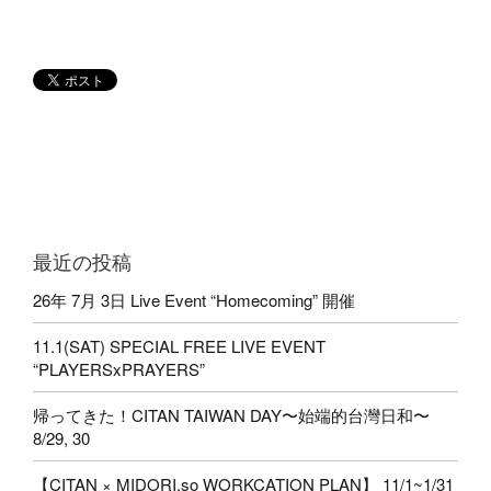
最近の投稿
26年 7月 3日 Live Event “Homecoming” 開催
11.1(SAT) SPECIAL FREE LIVE EVENT
“PLAYERSxPRAYERS”
帰ってきた！CITAN TAIWAN DAY〜始端的台灣日和〜
8/29, 30
【CITAN × MIDORI.so WORKCATION PLAN】 11/1~1/31