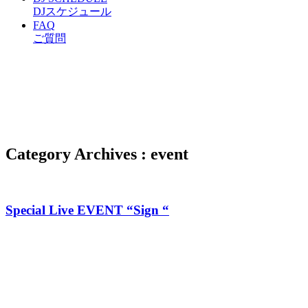
DJスケジュール
FAQ
ご質問
Category Archives : event
Special Live EVENT “Sign “