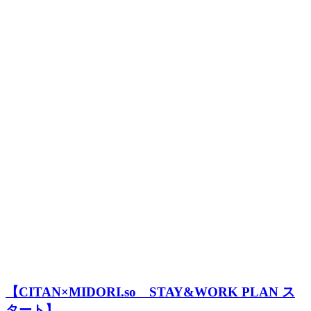
【CITAN×MIDORI.so STAY&WORK PLAN ス
タート】