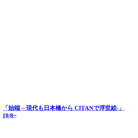
「始端 – 現代も日本橋から CITANで浮世絵-」
10/8~